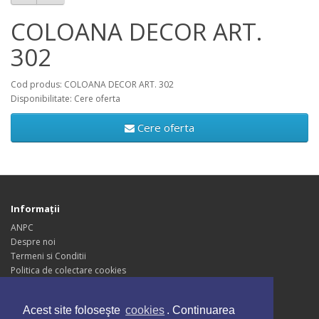
COLOANA DECOR ART.
302
Cod produs: COLOANA DECOR ART. 302
Disponibilitate: Cere oferta
Cere oferta
Informaţii
ANPC
Despre noi
Termeni si Conditii
Politica de colectare cookies
Politica de Confidentialitate
Blogul Nostru
Acest site foloseşte
cookies
. Continuarea
Servicii Clienţi