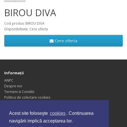
BIROU DIVA
Cod produs: BIROU DIVA
Disponibilitate: Cere oferta
Cere oferta
Informaţii
ANPC
Despre noi
Termeni si Conditii
Politica de colectare cookies
Politica de Confidentialitate
Blogul Nostru
Acest site foloseşte
cookies
. Continuarea
Servicii Clienţi
navigării implică acceptarea lor.
Contact