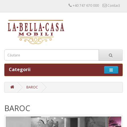
+40 747 670 000
Contact
Categorii
BAROC
BAROC