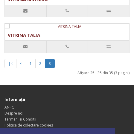
VITRINA TALIA
|<
<
1
2
3
Afişare 25 - 35 din 35 (3 pagini)
Informaţii
ANPC
Despre noi
Termeni si Conditii
Politica de colectare cookies
Politica de Confidentialitate